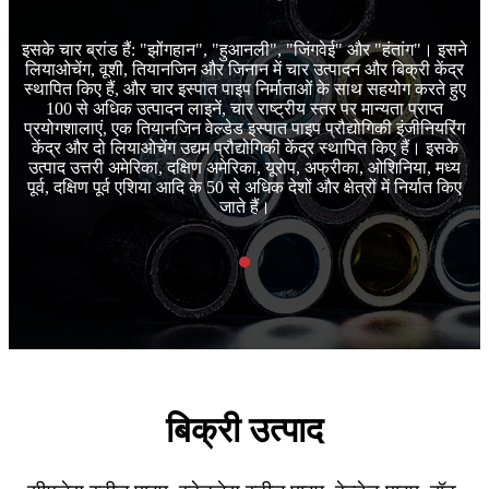
सने
इसके चार ब्रांड हैं: "झोंगहान", "हुआनली", "जिंगवेई" और "हंतांग"। इसने
इस
द्र
लियाओचेंग, वूशी, तियानजिन और जिनान में चार उत्पादन और बिक्री केंद्र
लि
हुए
स्थापित किए हैं, और चार इस्पात पाइप निर्माताओं के साथ सहयोग करते हुए
स्
100 से अधिक उत्पादन लाइनें, चार राष्ट्रीय स्तर पर मान्यता प्राप्त
िंग
प्रयोगशालाएं, एक तियानजिन वेल्डेड इस्पात पाइप प्रौद्योगिकी इंजीनियरिंग
प्
के
केंद्र और दो लियाओचेंग उद्यम प्रौद्योगिकी केंद्र स्थापित किए हैं। इसके
क
्य
उत्पाद उत्तरी अमेरिका, दक्षिण अमेरिका, यूरोप, अफ्रीका, ओशिनिया, मध्य
उ
किए
पूर्व, दक्षिण पूर्व एशिया आदि के 50 से अधिक देशों और क्षेत्रों में निर्यात किए
पू
जाते हैं।
बिक्री उत्पाद