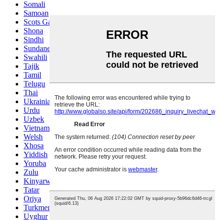
Somali
Samoan
Scots Gaelic
Shona
Sindhi
Sundanese
Swahili
Tajik
Tamil
Telugu
Thai
Ukrainian
Urdu
Uzbek
Vietnamese
Welsh
Xhosa
Yiddish
Yoruba
Zulu
Kinyarwanda
Tatar
Oriya
Turkmen
Uyghur