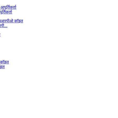
्तिकर्ता
ी...
ॉइल