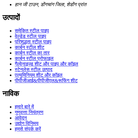
हान जी टाउन, डोंगचांग जिला, शेडोंग प्रांत
उत्पादों
समेकित स्टील पाइप
वेल्डेड स्टील पाइप
परिशुद्धता स्टील पाइप
कार्बन स्टील शीट
कार्बन स्टील का तार
कार्बन स्टील प्रोफाइल
गैल्वेनाइज्ड शीट और पाइप और कॉइल
स्टेनलेस स्टील उत्पाद
एल्युमिनियम शीट और कॉइल
पीपीजीआई&पीपीजीएल&रूफिंग शीट
नाविक
हमारे बारे में
गुणवत्ता नियंत्रण
आवेदन
उद्योग विनिमय
हमसे संपर्क करें