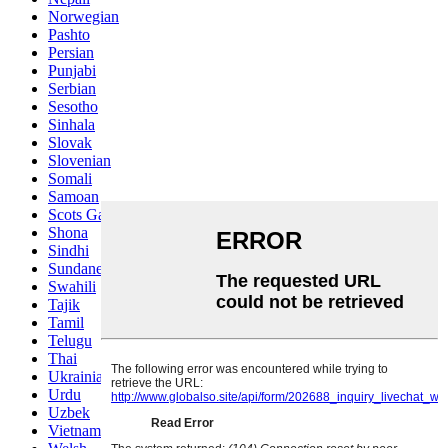
Norwegian
Pashto
Persian
Punjabi
Serbian
Sesotho
Sinhala
Slovak
Slovenian
Somali
Samoan
Scots Gaelic
Shona
Sindhi
Sundanese
Swahili
Tajik
Tamil
Telugu
Thai
Ukrainian
Urdu
Uzbek
Vietnamese