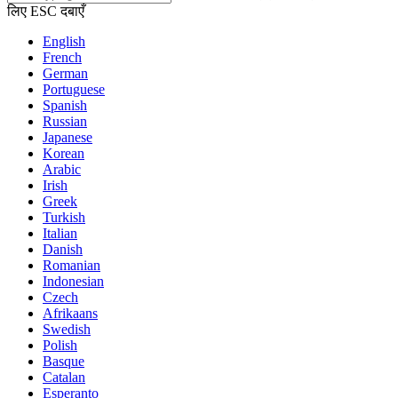
लिए ESC दबाएँ
English
French
German
Portuguese
Spanish
Russian
Japanese
Korean
Arabic
Irish
Greek
Turkish
Italian
Danish
Romanian
Indonesian
Czech
Afrikaans
Swedish
Polish
Basque
Catalan
Esperanto