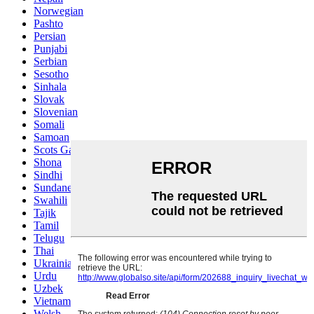
Norwegian
Pashto
Persian
Punjabi
Serbian
Sesotho
Sinhala
Slovak
Slovenian
Somali
Samoan
Scots Gaelic
Shona
Sindhi
Sundanese
Swahili
Tajik
Tamil
Telugu
Thai
Ukrainian
Urdu
Uzbek
Vietnamese
Welsh