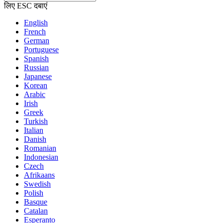
लिए ESC दबाएं
English
French
German
Portuguese
Spanish
Russian
Japanese
Korean
Arabic
Irish
Greek
Turkish
Italian
Danish
Romanian
Indonesian
Czech
Afrikaans
Swedish
Polish
Basque
Catalan
Esperanto